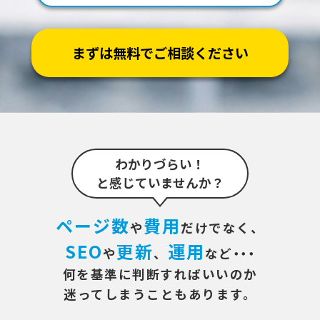
まずは無料でご相談ください
わかりづらい！
と感じていませんか？
ページ数
費用
や
だけでなく、
SEO
更新
運用
や
、
など
・・・
何を基準に判断すればいいのか
迷ってしまうこともあります。